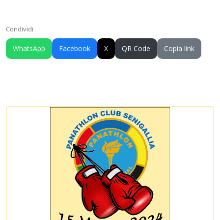
Condividi
WhatsApp
Facebook
X
QR Code
Copia link